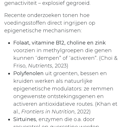
genactiviteit – explosief gegroeid.
Recente onderzoeken tonen hoe
voedingsstoffen direct ingrijpen op
epigenetische mechanismen:
Folaat, vitamine B12, choline en zink
voorzien in methylgroepen die genen
kunnen “dempen” of “activeren”. (Choi &
Friso,
Nutrients
, 2023)
Polyfenolen
uit groenten, bessen en
kruiden werken als natuurlijke
epigenetische modulators: ze remmen
ongewenste ontstekingsgenen en
activeren antioxidatieve routes. (Khan et
al.,
Frontiers in Nutrition
, 2022)
Sirtuïnes
, enzymen die o.a. door
resveratrol en quercetine worden