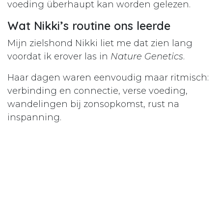
voeding überhaupt kan worden gelezen.
Wat Nikki’s routine ons leerde
Mijn zielshond Nikki liet me dat zien lang
voordat ik erover las in
Nature Genetics
.
Haar dagen waren eenvoudig maar ritmisch:
verbinding en connectie, verse voeding,
wandelingen bij zonsopkomst, rust na
inspanning.
Dat patroon was geen toeval – het was een
epigenetisch ritme
dat haar lichaam
stabiliteit gaf.
Bij haar zag ik hoe het volgen van haar
natuur gezondheid bouwt, cel per cel.