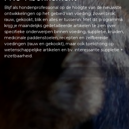
Blijf als hondenprofessional op de hoogte van de nieuwste
ontwikkelingen op het gebied van voeding; zowel brok,
rauw, gekookt, blik en alles er tussenin. Met dit programma
krijg je maandelijks gedetailleerde artikelen te zien over
specifieke onderwerpen binnen voeding, suppletie, kruiden,
medicinale paddenstoelen, recepten en zelfbereide
voedingen (rauw en gekookt), maar ook toelichting op
wetenschappelijke artikelen en bv. interessante suppletie +
inzetbaarheid.