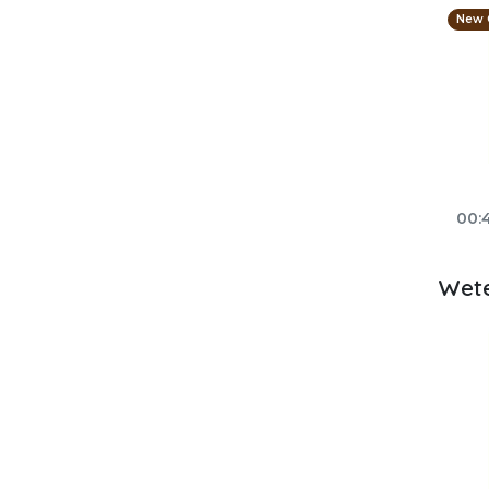
New 
00:
Wet