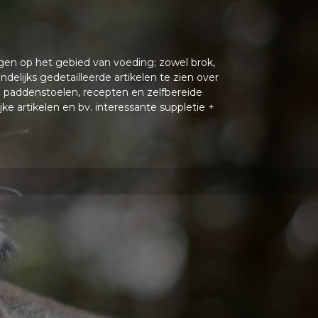
ngen op het gebied van voeding; zowel brok,
ndelijks gedetailleerde artikelen te zien over
e paddenstoelen, recepten en zelfbereide
e artikelen en bv. interessante suppletie +