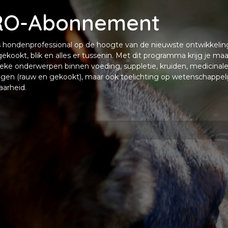
RO-Abonnement
als hondenprofessional op de hoogte van de nieuwste ontwikkeli
gekookt, blik en alles er tussenin. Met dit programma krijg je maa
ieke onderwerpen binnen voeding, suppletie, kruiden, medicinal
gen (rauw en gekookt), maar ook toelichting op wetenschappelijk
aarheid.