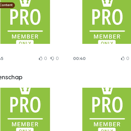
Content
45
0
0
00:40
0
enschap