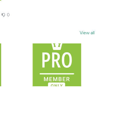
0
View all
0
00:45
0
0
View all