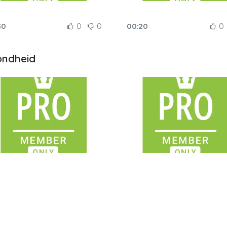
30
0
0
00:20
0
ondheid
45
0
0
00:45
0
den en planten