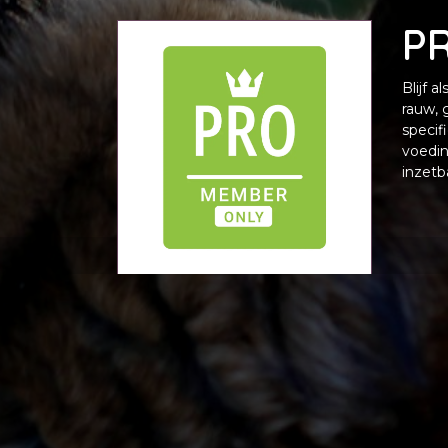
P
Blijf 
rauw, 
specif
voedin
inzetb