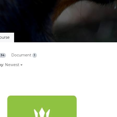
ourse
Document
34
1
by
: Newest