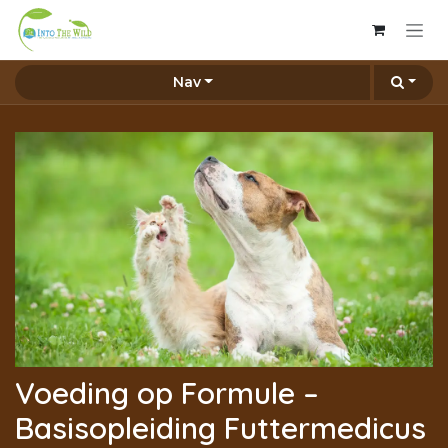
Overslaan naar inhoud
Nav
Voeding op Formule –
Basisopleiding Futtermedicus