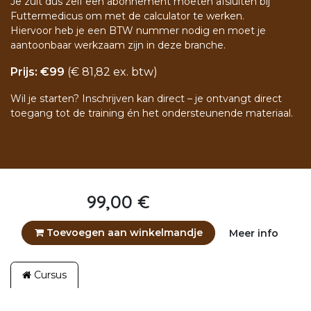
Je zult dus zelf een abonnement moeten afsluiten bij
Futtermedicus om met de calculator te werken.
Hiervoor heb je een BTW nummer nodig en moet je
aantoonbaar werkzaam zijn in deze branche.
Prijs: €99
(€ 81,82 ex. btw)
Wil je starten? Inschrijven kan direct – je ontvangt direct
toegang tot de training én het ondersteunende materiaal.
99,00
€
Toevoegen aan winkelmandje
Meer info
Cursus